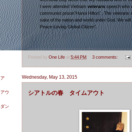
I were attended Vietnam
veterans
speech who w
communist prison"Hanoi Hilton" . The veterans s
sake of the nation and world under God. We will 
Peace-Loving Global Citizen".
Posted by
One Life
at
5:44 PM
3 comments:
Wednesday, May 13, 2015
リア
シアトルの春 タイムアウト
ムアウ
ンダン