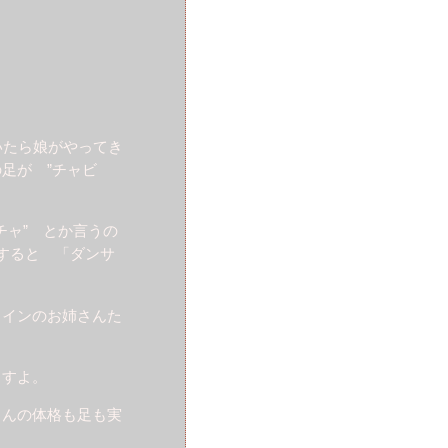
ていたら娘がやってき
足が ”チャビ
ポチャ” とか言うの
すると 「ダンサ
ラインのお姉さんた
ますよ。
さんの体格も足も実