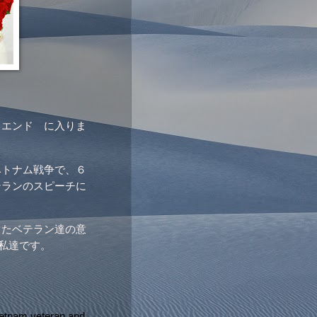
 エンド に入りま
ベトナム戦争で、６
テランのスピーチに
したベテラン達の意
い私達です。
etnam veteran and