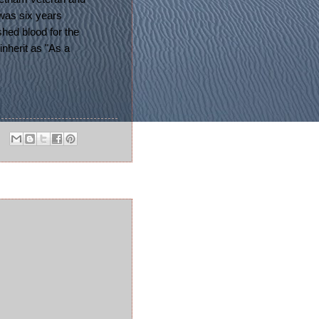
as six years
hed blood for the
inherit as "As a