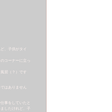
れど、子供がタイ
このコーナーに立っ
な風習（？）です
いではありません
で仕事をしていたと
いましたけれど、子