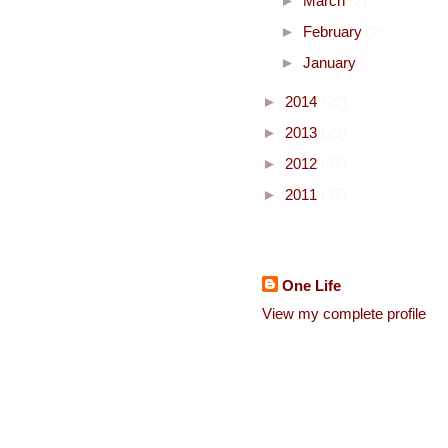
►
March
(2)
►
February
(2)
►
January
(5)
►
2014
(22)
►
2013
(29)
►
2012
(57)
►
2011
(37)
About Me
One Life
View my complete profile