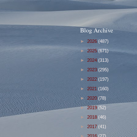
Blog Archive
►
2026
(487)
►
2025
(671)
►
2024
(313)
►
2023
(295)
►
2022
(197)
►
2021
(160)
►
2020
(78)
►
2019
(52)
►
2018
(46)
►
2017
(41)
►
2016
(27)