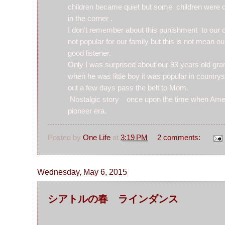
children became quiet but some children were 
in the corner .
I don't remember about this punishment to our c
not popular for our family but this is not mean o
good listener.
Only I was surprised about our 93 years old gra
when he was little boy it was popular in countr
out a few days pass the belt to Mom.
Nostalgic story once upon the time when Ame
pioneer era.
Posted by
One Life
at
3:19 PM
2 comments:
Wednesday, May 6, 2015
シアトルの春 ラインダンス