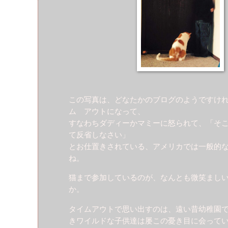
この写真は、どなたかのブログのようですけ
ム アウトになって、
すなわちダディーかマミーに怒られて、「そ
て反省しなさい」
とお仕置きされている、アメリカでは一般的
ね。
猫まで参加しているのが、なんとも微笑まし
か。
タイムアウトで思い出すのは、遠い昔幼稚園
きワイルドな子供達は屡この憂き目に会って