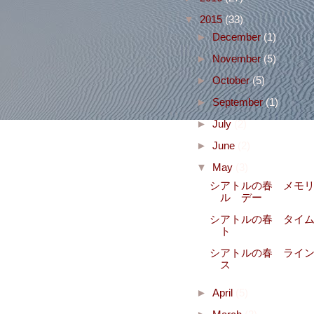
▼
2015
(33)
►
December
(1)
►
November
(5)
►
October
(5)
►
September
(1)
►
July
(2)
►
June
(2)
▼
May
(3)
シアトルの春 メモ
ル デー
シアトルの春 タイ
ト
シアトルの春 ライ
ス
►
April
(5)